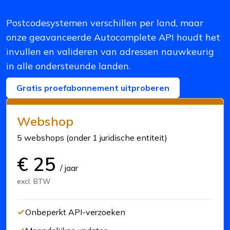
Postcodesystemen verschillen per land, maar
onze geavanceerde Autocomplete API houdt het
invullen en valideren van adressen nauwkeurig
in alle ondersteunde landen.
Gratis proefabonnement uitproberen
Webshop
5 webshops
(
onder 1 juridische entiteit
)
€
25
/
jaar
excl. BTW
Onbeperkt API-verzoeken