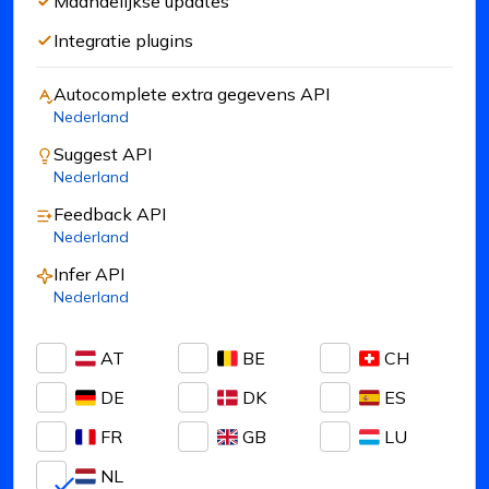
Maandelijkse updates
Integratie plugins
Autocomplete extra gegevens
API
Nederland
Suggest
API
Nederland
Feedback
API
Nederland
Infer
API
Nederland
AT
BE
CH
DE
DK
ES
FR
GB
LU
NL