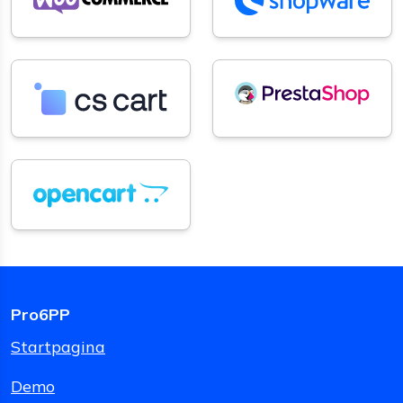
Pro6PP
Startpagina
Demo