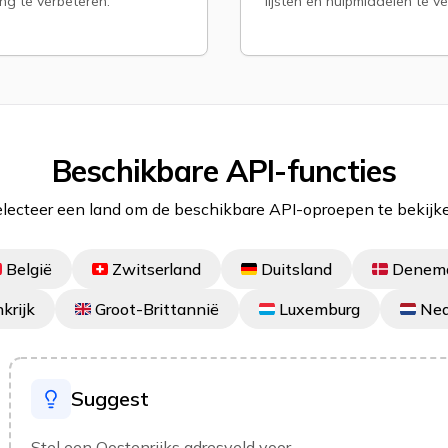
ng te verbeteren.
lijsten en hulpmiddelen te ver
Beschikbare API-functies
lecteer een land om de beschikbare API-oproepen te bekijk
België
Zwitserland
Duitsland
Denem
krijk
Groot-Brittannië
Luxemburg
Ned
Suggest
Stel een Oostenrijks adresveld voor.