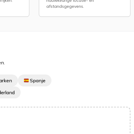
rijken.
nauwkeurige locatie- en
afstandsgegevens.
en.
arken
Spanje
erland