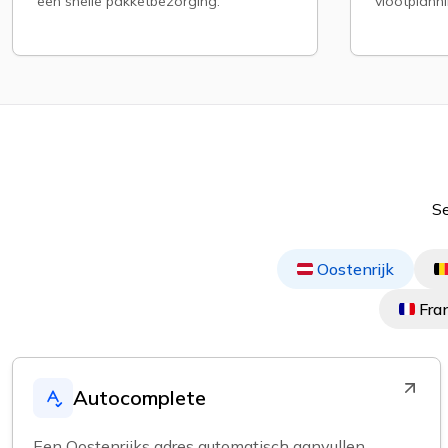
een snelle pakketbezorging.
vlootplanni
Se
Oostenrijk
Fran
Autocomplete
Een Oostenrijks adres automatisch aanvullen.