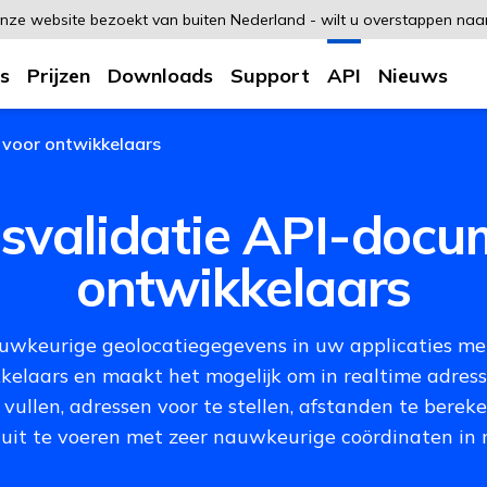
 onze website bezoekt van buiten Nederland - wilt u overstappen na
s
Prijzen
Downloads
Support
API
Nieuws
 voor ontwikkelaars
svalidatie API-docum
ontwikkelaars
auwkeurige geolocatiegegevens in uw applicaties me
kelaars en maakt het mogelijk om in realtime adress
vullen, adressen voor te stellen, afstanden te berek
uit te voeren met zeer nauwkeurige coördinaten in 