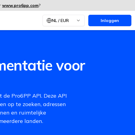
ar
www.pro6pp.com
?
NL
/
EUR
Inloggen
entatie voor
t de Pro6PP API. Deze API
en op te zoeken, adressen
enen en ruimtelijke
meerdere landen.