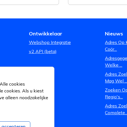
Ontwikkelaar
Nieuws
Webshop Integratie
Adres Op 
Coör...
v2 API (beta)
Adresgegev
Welke ...
Adres Zoe
Mag Wel ..
Alle cookies
Zoeken Op
 cookies. Als u kiest
Regio's...
we alleen noodzakelijke
Adres Zoe
Complete..
s accepteren