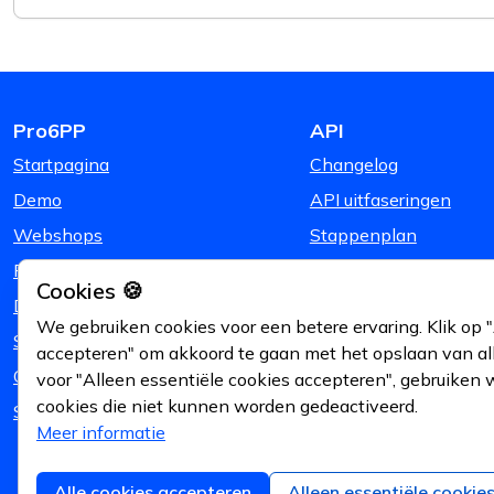
Pro6PP
API
Startpagina
Changelog
Demo
API uitfaseringen
Webshops
Stappenplan
Prijzen
Cookies 🍪
Downloads
We gebruiken cookies voor een betere ervaring. Klik op "
Support
accepteren" om akkoord te gaan met het opslaan van alle
Over Ons
voor "Alleen essentiële cookies accepteren", gebruiken 
cookies die niet kunnen worden gedeactiveerd.
Status en uptime
Meer informatie
Alle cookies accepteren
Alleen essentiële cookie