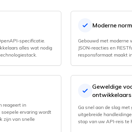
Moderne norm
penAPI-specificatie.
Gebouwd met moderne we
kkelaars alles wat nodig
JSON-reacties en RESTful
 technologiestack.
responsformaat maakt in
Geweldige voo
ontwikkelaars
n reageert in
Ga snel aan de slag met 
n soepele ervaring wordt
uitgebreide handleiding
 zijn van snelle
stap van uw API-reis te 