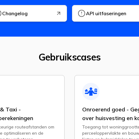
Changelog
API uitfaseringen
Gebruikscases
& Taxi -
Onroerend goed - Ge
berekeningen
over huisvesting en k
keurige routeafstanden om
Toegang tot woninggrootte
 te optimaliseren en de
perceeloppervlakte en bou