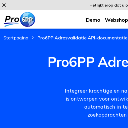
Het lijkt erop dat u
Demo
Webshop
Startpagina
Pro6PP Adresvalidatie API-documentatie
, current page
Pro6PP Adre
Integreer krachtige en n
is ontworpen voor ontwik
automatisch in te 
zoekopdrachten 