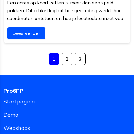
Een adres op kaart zetten is meer dan een speld
prikken. Dit artikel legt uit hoe geocoding werkt, hoe
coördinaten ontstaan en hoe je locatiedata inzet voor
bezorging en planning.
Lees verder
1
2
3
Pro6PP
Startpagina
Demo
Webshops