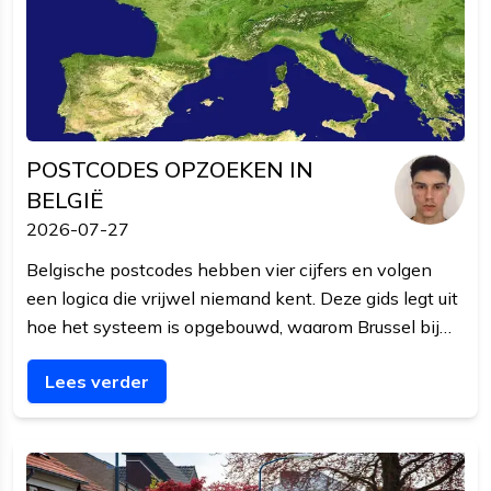
POSTCODES OPZOEKEN IN
BELGIË
2026-07-27
Belgische postcodes hebben vier cijfers en volgen
een logica die vrijwel niemand kent. Deze gids legt uit
hoe het systeem is opgebouwd, waarom Brussel bij
1000 begint, waarom een postcode geen gemeente
Lees verder
is, en hoe je postcodes automatisch opzoekt in plaats
van een eigen lijst bij te houden.