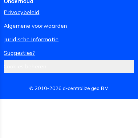
Onderhoud
Privacybeleid
Algemene voorwaarden
Juridische Informatie
Suggesties?
Cookies beheren
© 2010-
2026
d-centralize geo B.V.