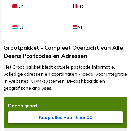
DK
FR
LU
NL
Grootpakket - Compleet Overzicht van Alle
Deens Postcodes en Adressen
Het Groot pakket biedt actuele postcode informatie,
volledige adressen en coördinaten - ideaal voor integratie
in websites, CRM-systemen, BI-dashboards en
geografische analyses.
Deens
groot
D
B
v
Koop alles voor € 85,00