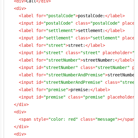
<
div
>
Call
</
div
>
<
div
>
<
label
for
=
"postalCode"
>
postalCode:
</
label
>
<
input
id
=
"postalCode"
class
=
"postalCode"
placeh
<
label
for
=
"settlement"
>
settlement:
</
label
>
<
input
id
=
"settlement"
class
=
"settlement"
placeh
<
label
for
=
"street"
>
street:
</
label
>
<
input
id
=
"street"
class
=
"street"
placeholder
=
"A
<
label
for
=
"streetNumber"
>
streetNumber:
</
label
>
<
input
id
=
"streetNumber"
class
=
"streetNumber"
pl
<
label
for
=
"streetNumberAndPremise"
>
streetNumber
<
input
id
=
"streetNumberAndPremise"
class
=
"street
<
label
for
=
"premise"
>
premise:
</
label
>
<
input
id
=
"premise"
class
=
"premise"
placeholder
=
</
div
>
<
div
>
<
span
style
=
"color: red"
class
=
"message"
>
</
span
>
</
div
>
<
div
>