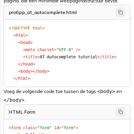
pagina, die een minimale webpaginastructuur bevat.
pro6pp_at_autocomplete.html
<!DOCTYPE 
html
>
<
html
>
<
head
>
<
meta
charset
=
"UTF-8"
 />
<
title
>
AT Autocomplete tutorial
</
title
>
</
head
>
<
body
>
</
body
>
</
html
>
Voeg de volgende code toe tussen de tags
en
<body>
.
</body>
HTML Form
<
form
class
=
"form"
id
=
"form"
>