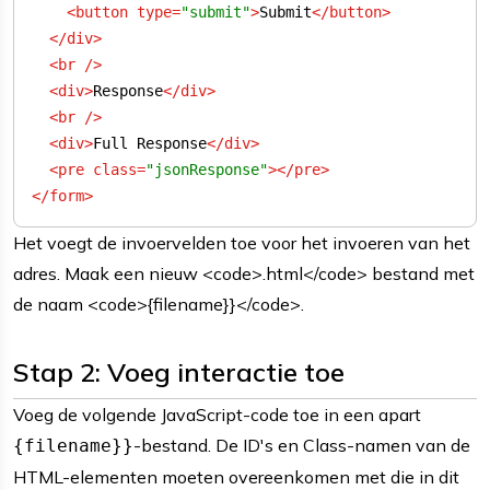
<
button
type
=
"submit"
>
Submit
</
button
>
</
div
>
<
br
 />
<
div
>
Response
</
div
>
<
br
 />
<
div
>
Full Response
</
div
>
<
pre
class
=
"jsonResponse"
>
</
pre
>
</
form
>
Het voegt de invoervelden toe voor het invoeren van het
adres. Maak een nieuw <code>.html</code> bestand met
de naam <code>{filename}}</code>.
Stap 2: Voeg interactie toe
Voeg de volgende JavaScript-code toe in een apart
-bestand. De ID's en Class-namen van de
{filename}}
HTML-elementen moeten overeenkomen met die in dit