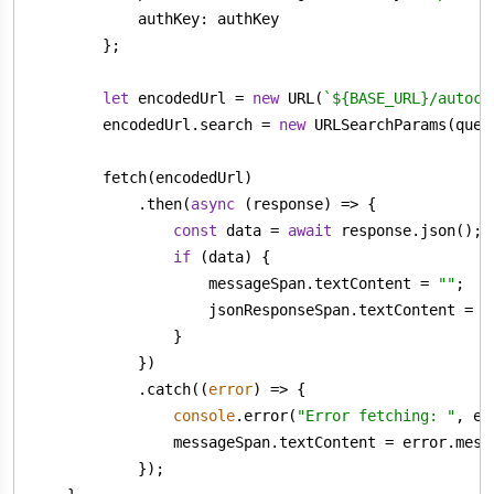
authKey
let
 encodedUrl = 
new
 URL(
`
${BASE_URL}
/autoco
        encodedUrl.search = 
new
            .then(
async
const
 data = 
await
if
                    messageSpan.textContent = 
""
                    jsonResponseSpan.textContent = 
J
            .catch(
(
error
) =>
console
.error(
"Error fetching: "