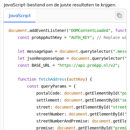
JavaScript-bestand om de juiste resultaten te krijgen.
JavaScript
document
.addEventListener(
"DOMContentLoaded"
, 
functi
const
 pro6ppAuthKey = 
"AUTH_KEY"
; 
// Replace wit
let
 messageSpan = 
document
.querySelector(
".messa
let
 jsonResponseSpan = 
document
.querySelector(
".
const
 BASE_URL = 
"https://api.pro6pp.nl/v2"
function
fetchAddress
(
authKey
) 
const
postalCode
: 
document
.getElementById(
"pos
settlement
: 
document
.getElementById(
"set
street
: 
document
.getElementById(
"street"
streetNumber
: 
document
.getElementById(
"s
streetNumberAndPremise
: 
document
.getElem
premise
: 
document
.getElementById(
"premis