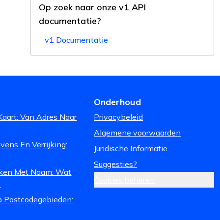
Op zoek naar onze v1 API
documentatie?
v1 Documentatie
Onderhoud
Kaart: Van Adres Naar
Privacybeleid
Algemene voorwaarden
ens En Verrijking:
Juridische Informatie
Suggesties?
ken Met Naam: Wat
Cookies beheren
.
 Postcodegebieden: