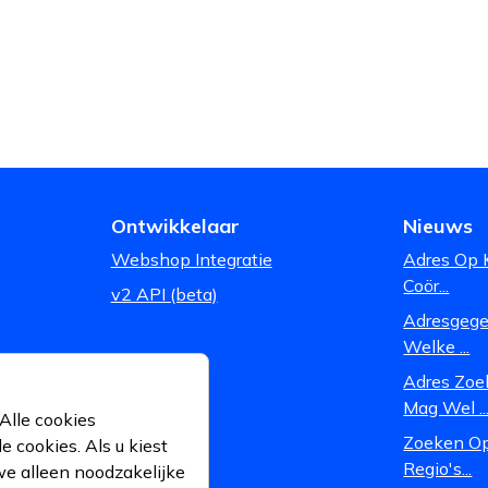
Ontwikkelaar
Nieuws
Webshop Integratie
Adres Op 
Coör...
v2 API (beta)
Adresgegev
Welke ...
Adres Zoe
Mag Wel ..
Alle cookies
Zoeken Op
 cookies. Als u kiest
Regio's...
we alleen noodzakelijke