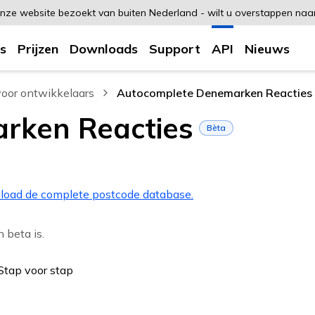
 onze website bezoekt van buiten Nederland - wilt u overstappen na
s
Prijzen
Downloads
Support
API
Nieuws
oor ontwikkelaars
Autocomplete Denemarken Reacties
, current page
rken Reacties
Bèta
nload de complete postcode database.
 beta is.
Stap voor stap