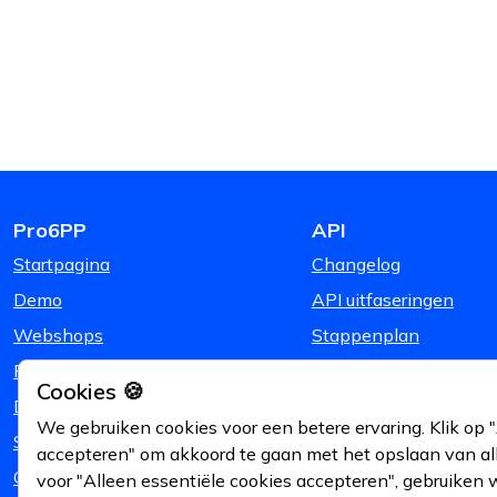
Pro6PP
API
Startpagina
Changelog
Demo
API uitfaseringen
Webshops
Stappenplan
Prijzen
Cookies 🍪
Downloads
We gebruiken cookies voor een betere ervaring. Klik op "
Support
accepteren" om akkoord te gaan met het opslaan van alle
Over Ons
voor "Alleen essentiële cookies accepteren", gebruiken 