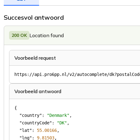
Succesvol antwoord
Location found
200 OK
Voorbeeld request
Voorbeeld antwoord
"country"
: 
"Denmark"
"countryCode"
: 
"DK"
"lat"
: 
55.00166
"lng"
: 
9.81503