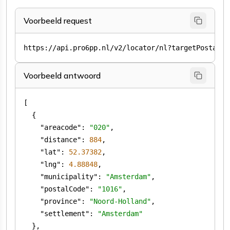
Voorbeeld request
Voorbeeld antwoord
"areacode"
: 
"020"
"distance"
: 
884
"lat"
: 
52.37382
"lng"
: 
4.88848
"municipality"
: 
"Amsterdam"
"postalCode"
: 
"1016"
"province"
: 
"Noord-Holland"
"settlement"
: 
"Amsterdam"