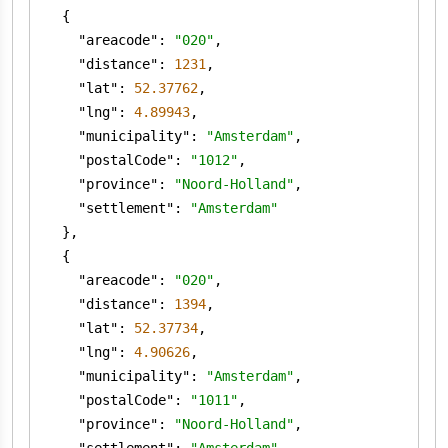
"areacode"
: 
"020"
"distance"
: 
1231
"lat"
: 
52.37762
"lng"
: 
4.89943
"municipality"
: 
"Amsterdam"
"postalCode"
: 
"1012"
"province"
: 
"Noord-Holland"
"settlement"
: 
"Amsterdam"
"areacode"
: 
"020"
"distance"
: 
1394
"lat"
: 
52.37734
"lng"
: 
4.90626
"municipality"
: 
"Amsterdam"
"postalCode"
: 
"1011"
"province"
: 
"Noord-Holland"
"settlement"
: 
"Amsterdam"