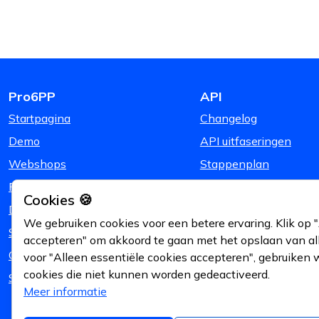
Pro6PP
API
Startpagina
Changelog
Demo
API uitfaseringen
Webshops
Stappenplan
Prijzen
Cookies 🍪
Downloads
We gebruiken cookies voor een betere ervaring. Klik op "
Support
accepteren" om akkoord te gaan met het opslaan van alle
Over Ons
voor "Alleen essentiële cookies accepteren", gebruiken 
cookies die niet kunnen worden gedeactiveerd.
Status en uptime
Meer informatie