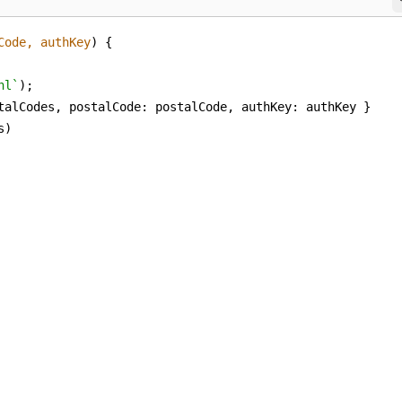
Code, authKey
) 
nl`
talCodes, 
postalCode
: postalCode, 
authKey