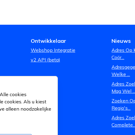
Ontwikkelaar
Nieuws
Webshop Integratie
Adres Op 
Coör...
v2 API (beta)
Adresgegev
Welke ...
Adres Zoe
Mag Wel ..
Alle cookies
Zoeken Op
 cookies. Als u kiest
Regio's...
we alleen noodzakelijke
Adres Zoe
Complete..