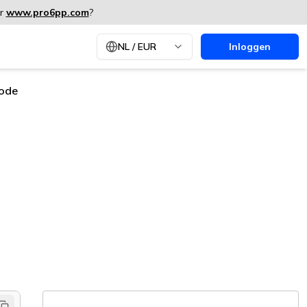
ar
www.pro6pp.com
?
NL
/
EUR
Inloggen
code