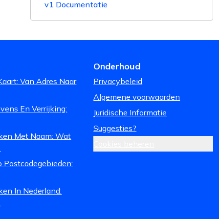
v1 Documentatie
Onderhoud
Kaart: Van Adres Naar
Privacybeleid
Algemene voorwaarden
ens En Verrijking:
Juridische Informatie
Suggesties?
ken Met Naam: Wat
Cookies beheren
.
 Postcodegebieden:
ken In Nederland:
.