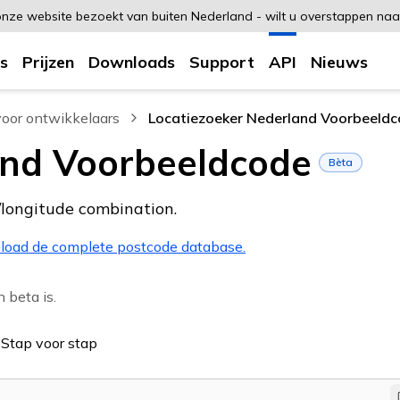
e onze website bezoekt van buiten Nederland - wilt u overstappen na
s
Prijzen
Downloads
Support
API
Nieuws
oor ontwikkelaars
Locatiezoeker Nederland Voorbeeld
, current page
and Voorbeeldcode
Bèta
/longitude combination.
nload de complete postcode database.
 beta is.
Stap voor stap