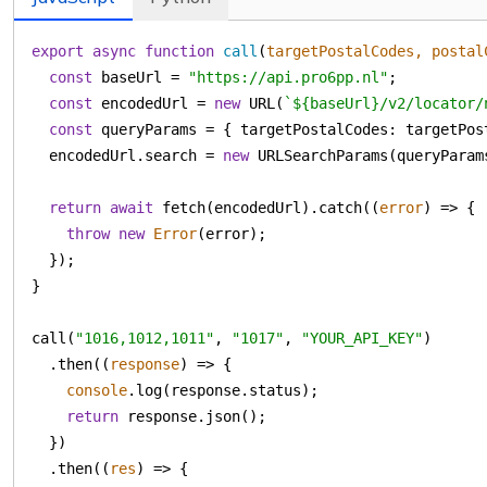
export
async
function
call
(
targetPostalCodes, postal
const
 baseUrl = 
"https://api.pro6pp.nl"
const
 encodedUrl = 
new
 URL(
`
${baseUrl}
/v2/locator/
const
 queryParams = { 
targetPostalCodes
: targetPos
  encodedUrl.search = 
new
return
await
 fetch(encodedUrl).catch(
(
error
) =>
throw
new
Error
call(
"1016,1012,1011"
, 
"1017"
, 
"YOUR_API_KEY"
  .then(
(
response
) =>
console
return
  .then(
(
res
) =>