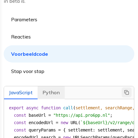
in beta is.
Parameters
Reacties
Voorbeeldcode
Stap voor stap
JavaScript
Python
export
async
function
call
(
settlement, searchRange, 
const
 baseUrl = 
"https://api.pro6pp.nl"
const
 encodedUrl = 
new
 URL(
`
${baseUrl}
/v2/range/dk
const
 queryParams = { 
settlement
: settlement, 
sear
  encodedUrl.search = 
new