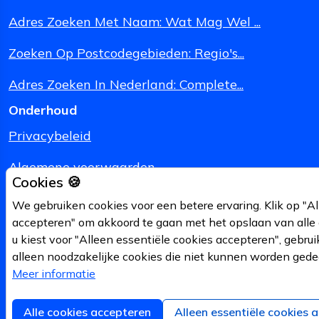
Adres Zoeken Met Naam: Wat Mag Wel ...
Zoeken Op Postcodegebieden: Regio's...
Adres Zoeken In Nederland: Complete...
Onderhoud
Privacybeleid
Algemene voorwaarden
Cookies 🍪
Juridische Informatie
We gebruiken cookies voor een betere ervaring. Klik op "Al
accepteren" om akkoord te gaan met het opslaan van alle 
Suggesties?
u kiest voor "Alleen essentiële cookies accepteren", gebru
alleen noodzakelijke cookies die niet kunnen worden gede
Cookies beheren
Meer informatie
© 2010-
2026
d-centralize geo B.V.
Alle cookies accepteren
Alleen essentiële cookies 