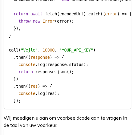
return
await
 fetch(encodedUrl).catch(
(
error
) =>
throw
new
Error
call(
"Vejle"
, 
10000
, 
"YOUR_API_KEY"
  .then(
(
response
) =>
console
return
  .then(
(
res
) =>
console
  });
Wij moedigen u aan om voorbeeldcode aan te vragen in
de taal van uw voorkeur.