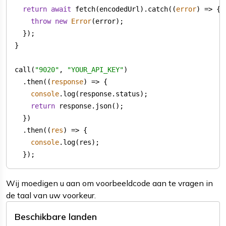
return
await
 fetch(encodedUrl).catch(
(
error
) =>
throw
new
Error
call(
"9020"
, 
"YOUR_API_KEY"
  .then(
(
response
) =>
console
return
  .then(
(
res
) =>
console
  });
Wij moedigen u aan om voorbeeldcode aan te vragen in
de taal van uw voorkeur.
Beschikbare landen