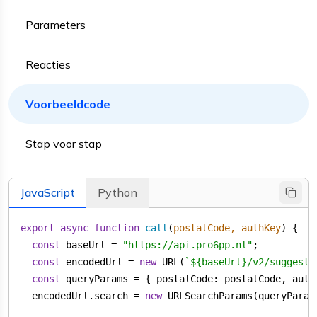
Parameters
Reacties
Voorbeeldcode
Stap voor stap
JavaScript
Python
export
async
function
call
(
postalCode, authKey
) 
const
 baseUrl = 
"https://api.pro6pp.nl"
const
 encodedUrl = 
new
 URL(
`
${baseUrl}
/v2/suggest/
const
 queryParams = { 
postalCode
: postalCode, 
auth
  encodedUrl.search = 
new