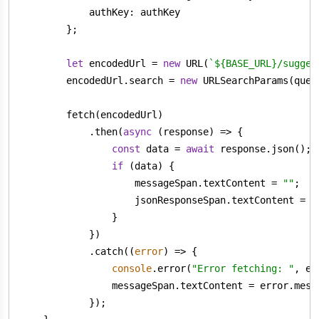
authKey
let
 encodedUrl = 
new
 URL(
`
${BASE_URL}
/sugges
        encodedUrl.search = 
new
            .then(
async
const
 data = 
await
if
                    messageSpan.textContent = 
""
                    jsonResponseSpan.textContent = 
J
            .catch(
(
error
) =>
console
.error(
"Error fetching: "