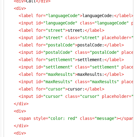
<
div
>
Call
</
div
>
<
div
>
<
label
for
=
"languageCode"
>
languageCode:
</
label
>
<
input
id
=
"languageCode"
class
=
"languageCode"
pl
<
label
for
=
"street"
>
street:
</
label
>
<
input
id
=
"street"
class
=
"street"
placeholder
=
"B
<
label
for
=
"postalCode"
>
postalCode:
</
label
>
<
input
id
=
"postalCode"
class
=
"postalCode"
placeh
<
label
for
=
"settlement"
>
settlement:
</
label
>
<
input
id
=
"settlement"
class
=
"settlement"
placeh
<
label
for
=
"maxResults"
>
maxResults:
</
label
>
<
input
id
=
"maxResults"
class
=
"maxResults"
placeh
<
label
for
=
"cursor"
>
cursor:
</
label
>
<
input
id
=
"cursor"
class
=
"cursor"
placeholder
=
""
</
div
>
<
div
>
<
span
style
=
"color: red"
class
=
"message"
>
</
span
>
</
div
>
<
div
>