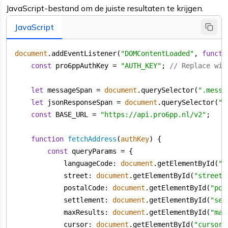
JavaScript-bestand om de juiste resultaten te krijgen.
JavaScript
document
.addEventListener(
"DOMContentLoaded"
, 
functi
const
 pro6ppAuthKey = 
"AUTH_KEY"
; 
// Replace wit
let
 messageSpan = 
document
.querySelector(
".messa
let
 jsonResponseSpan = 
document
.querySelector(
".
const
 BASE_URL = 
"https://api.pro6pp.nl/v2"
function
fetchAddress
(
authKey
) 
const
languageCode
: 
document
.getElementById(
"l
street
: 
document
.getElementById(
"street"
postalCode
: 
document
.getElementById(
"pos
settlement
: 
document
.getElementById(
"set
maxResults
: 
document
.getElementById(
"max
cursor
: 
document
.getElementById(
"cursor"