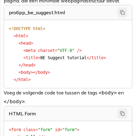
pagina, die een minimale webpaginastructuur bevat.
pro6pp_be_suggest.html
<!DOCTYPE 
html
>
<
html
>
<
head
>
<
meta
charset
=
"UTF-8"
 />
<
title
>
BE Suggest tutorial
</
title
>
</
head
>
<
body
>
</
body
>
</
html
>
Voeg de volgende code toe tussen de tags
en
<body>
.
</body>
HTML Form
<
form
class
=
"form"
id
=
"form"
>