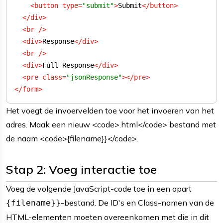
<
button
type
=
"submit"
>
Submit
</
button
>
</
div
>
<
br
 />
<
div
>
Response
</
div
>
<
br
 />
<
div
>
Full Response
</
div
>
<
pre
class
=
"jsonResponse"
>
</
pre
>
</
form
>
Het voegt de invoervelden toe voor het invoeren van het
adres. Maak een nieuw <code>.html</code> bestand met
de naam <code>{filename}}</code>.
Stap 2: Voeg interactie toe
Voeg de volgende JavaScript-code toe in een apart
-bestand. De ID's en Class-namen van de
{filename}}
HTML-elementen moeten overeenkomen met die in dit