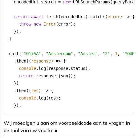
  encodedUrl.search = 
new
return
await
 fetch(encodedUrl).catch(
(
error
) =>
throw
new
Error
call(
"1017AA"
, 
"Amsterdam"
, 
"Amstel"
, 
"2"
, 
1
, 
"YOUR_
  .then(
(
response
) =>
console
return
  .then(
(
res
) =>
console
  });
Wij moedigen u aan om voorbeeldcode aan te vragen in
de taal van uw voorkeur.