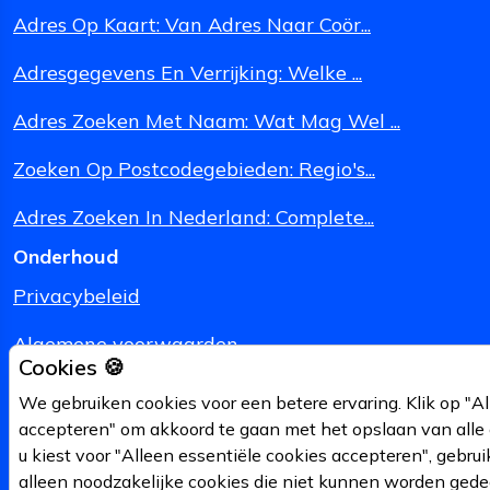
Adres Op Kaart: Van Adres Naar Coör...
Adresgegevens En Verrijking: Welke ...
Adres Zoeken Met Naam: Wat Mag Wel ...
Zoeken Op Postcodegebieden: Regio's...
Adres Zoeken In Nederland: Complete...
Onderhoud
Privacybeleid
Algemene voorwaarden
Cookies 🍪
Juridische Informatie
We gebruiken cookies voor een betere ervaring. Klik op "Al
accepteren" om akkoord te gaan met het opslaan van alle 
Suggesties?
u kiest voor "Alleen essentiële cookies accepteren", gebru
alleen noodzakelijke cookies die niet kunnen worden gede
Cookies beheren