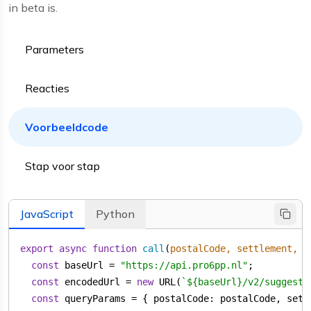
in beta is.
Parameters
Reacties
Voorbeeldcode
Stap voor stap
JavaScript
Python
export
async
function
call
(
postalCode, settlement, s
const
 baseUrl = 
"https://api.pro6pp.nl"
const
 encodedUrl = 
new
 URL(
`
${baseUrl}
/v2/suggest/
const
 queryParams = { 
postalCode
: postalCode, 
sett