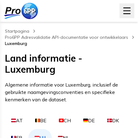
Startpagina
Pro6PP Adresvalidatie API-documentatie voor ontwikkelaars
Luxemburg
, current page
Land informatie -
Luxemburg
Algemene informatie voor Luxemburg, inclusief de
gebruikte naamgevingsconventies en specifieke
kenmerken van de dataset.
AT
BE
CH
DE
DK
FR
LU
NL