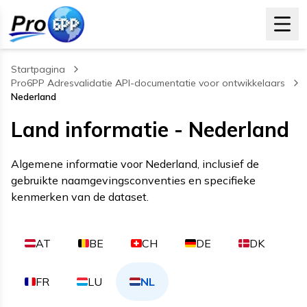
Startpagina
Pro6PP Adresvalidatie API-documentatie voor ontwikkelaars
Nederland
, current page
Land informatie - Nederland
Algemene informatie voor Nederland, inclusief de
gebruikte naamgevingsconventies en specifieke
kenmerken van de dataset.
AT
BE
CH
DE
DK
FR
LU
NL